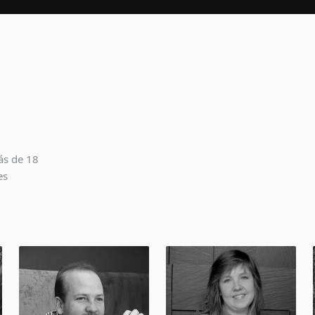
ás de 18
es