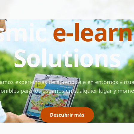
smic
e-lear
Solutions
amos experiencias de aprendizaje en entornos virtua
ponibles para los usuarios en cualquier lugar y mome
Descubrir más