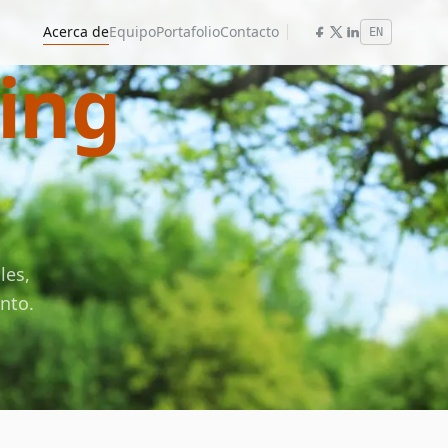
Acerca de
Equipo
Portafolio
Contacto
EN
ning
les,
nto.