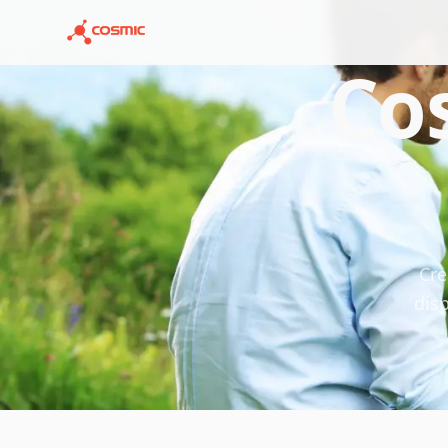
Co
Cre
dis