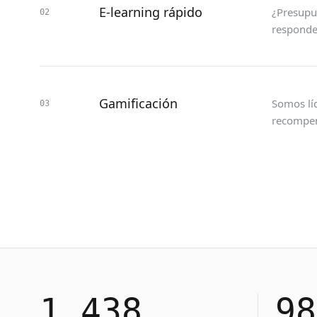
E-learning rápido
¿Presupu
02
responden
Gamificación
Somos lí
03
recompens
1,438
98