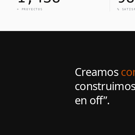
+ PROYECTOS
% SATIS
Creamos
con
construimos 
en off”.